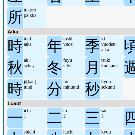
tokoro
所
paikka
Aika
toki
toshi
ki
時
年
季
aika
vuosi
vuoden-
aika
aki
fuyu
tsuki
秋
冬
月
syksy
talvi
kuukausi
ji[kan]
fun
byou
時
分
秒
tunti
minuutti
sekunti
Luvut
ichi
ni
san
一
二
三
1
2
3
shichi
hachi
kyuu