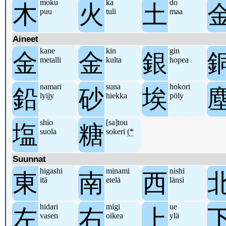
moku
ka
do
木
火
土
puu
tuli
maa
Aineet
kane
kin
gin
金
金
銀
metalli
kulta
hopea
namari
suna
hokori
鉛
砂
埃
lyijy
hiekka
pöly
shio
[sa]tou
塩
糖
suola
sokeri
(*
Suunnat
higashi
minami
nishi
東
南
西
itä
etelä
länsi
hidari
migi
ue
左
右
上
vasen
oikea
ylä