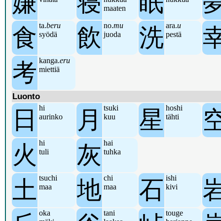
嫌
寝
眠
maaten
ta.
beru
no.
mu
ara.
u
食
飲
洗
syödä
juoda
pestä
kanga.
eru
考
miettiä
Luonto
hi
tsuki
hoshi
日
月
星
aurinko
kuu
tähti
hi
hai
火
灰
tuli
tuhka
tsuchi
chi
ishi
土
地
石
maa
maa
kivi
oka
tani
touge