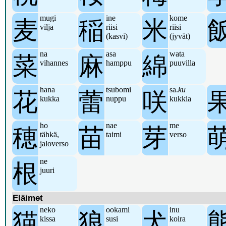
mugi
ine
kome
麦
稲
米
vilja
riisi
riisi
(kasvi)
(jyvät)
na
asa
wata
菜
麻
綿
vihannes
hamppu
puuvilla
hana
tsubomi
sa.
ku
花
蕾
咲
kukka
nuppu
kukkia
ho
nae
me
穂
苗
芽
tähkä,
taimi
verso
jaloverso
ne
根
juuri
Eläimet
neko
ookami
inu
猫
狼
犬
kissa
susi
koira