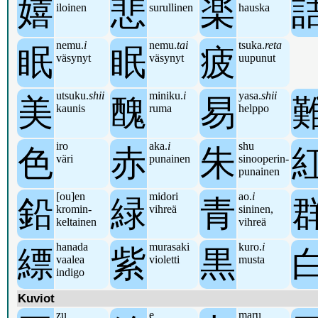
嬉
悲
楽
iloinen
surullinen
hauska
nemu.
i
nemu.
tai
tsuka.
reta
眠
眠
疲
väsynyt
väsynyt
uupunut
utsuku.
shii
miniku.
i
yasa.
shii
美
醜
易
kaunis
ruma
helppo
iro
aka.
i
shu
色
赤
朱
väri
punainen
sinooperin-
punainen
[ou]en
midori
ao.
i
鉛
緑
青
kromin-
vihreä
sininen,
keltainen
vihreä
hanada
murasaki
kuro.
i
縹
紫
黒
vaalea
violetti
musta
indigo
Kuviot
zu
e
maru