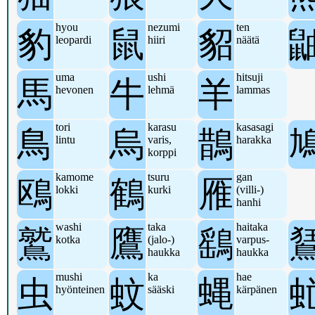
hyou
nezumi
ten
豹
鼠
貂
leopardi
hiiri
näätä
uma
ushi
hitsuji
馬
牛
羊
hevonen
lehmä
lammas
tori
karasu
kasasagi
鳥
烏
鵲
lintu
varis,
harakka
korppi
kamome
tsuru
gan
鴎
鶴
雁
lokki
kurki
(villi-)
hanhi
washi
taka
haitaka
鷲
鷹
鷂
kotka
(jalo-)
varpus-
haukka
haukka
mushi
ka
hae
虫
蚊
蝿
hyönteinen
sääski
kärpänen