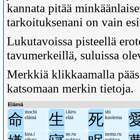
kannata pitää minkäänlaise
tarkoituksenani on vain esit
Lukutavoissa pisteellä erot
tavumerkeillä, suluissa ole
Merkkiä klikkaamalla pää
katsomaan merkin tietoja.
Elämä
inochi
i.
kiru
shi
命
生
死
elämä
elää
kuolema
kira.
i
ne.
ru
nemu.
ru
vihata
nukkua
nukkua