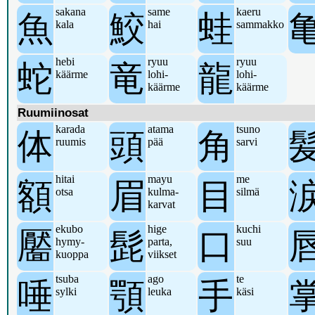
sakana
same
kaeru
魚
鮫
蛙
kala
hai
sammakko
hebi
ryuu
ryuu
蛇
竜
龍
käärme
lohi-
lohi-
käärme
käärme
Ruumiinosat
karada
atama
tsuno
体
頭
角
ruumis
pää
sarvi
hitai
mayu
me
額
眉
目
otsa
kulma-
silmä
karvat
ekubo
hige
kuchi
靨
髭
口
hymy-
parta,
suu
kuoppa
viikset
tsuba
ago
te
唾
顎
手
sylki
leuka
käsi