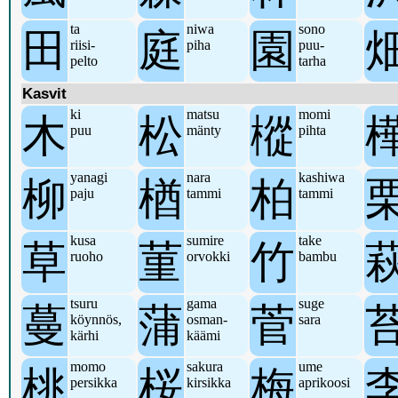
ta
niwa
sono
田
庭
園
riisi-
piha
puu-
pelto
tarha
Kasvit
ki
matsu
momi
木
松
樅
puu
mänty
pihta
yanagi
nara
kashiwa
柳
楢
柏
paju
tammi
tammi
kusa
sumire
take
草
菫
竹
ruoho
orvokki
bambu
tsuru
gama
suge
蔓
蒲
菅
köynnös,
osman-
sara
kärhi
käämi
momo
sakura
ume
桃
桜
梅
persikka
kirsikka
aprikoosi