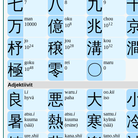
七
八
九
7
8
9
man
oku
chou
万
億
兆
10000
8
12
10
10
jo
jou
kou
杼
穣
溝
24
28
32
10
10
10
goku
rei
maru
極
零
〇
48
0
0
10
Adjektiivit
i.
i
waru.
i
oo.
kii
良
悪
大
hyvä
paha
iso
atsu.
i
atsu.
i
samu.
i
暑
熱
寒
kuuma
kuuma
kylmä
(sää)
(esine)
(sää)
ure.
shii
kana.
shii
tano.
shii