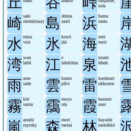
丘
谷
峠
mäki
laakso
harjanne,
sola
saki
shima
hama
崎
島
浜
niemi(maa)
saari
ranta
mizu
koori
umi
水
氷
海
vesi
jää
meri
wan
e
izumi
湾
江
泉
lahti
lahdelma
lähde
ame
kumo
kaminari
雨
雲
雷
sade
pilvi
ukkonen
kiri
moya
kasumi
霧
靄
霞
sumu
utu
auer
arashi
mori
hayashi
嵐
森
林
myrsky
metsä
metsikkö