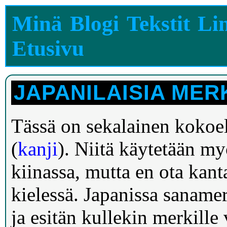
Minä
Blogi
Tekstit
Lin
Etusivu
JAPANILAISIA ME
Tässä on sekalainen kokoe
(
kanji
). Niitä käytetään m
kiinassa, mutta en ota kan
kielessä. Japanissa sanamer
ja esitän kullekin merkille 