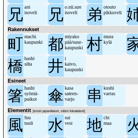
ani
o
.nii.
san
otouto
兄
兄
弟
isoveli
isoveli
pikkuveli
Rakennukset
machi
miyako
mura
町
都
村
kaupunki
pää/suur-
kylä
kaupunki
hashi
i
橋
井
silta
kaivo,
kaupunki
Esineet
hashi
kasa
kushi
箸
傘
串
syömä-
sateen-
varras
puikot
varjo
Elementit
[ensin japanilaiset, sitten kiinalaiset]
fuu
sui
chi
風
水
地
tuuli
vesi
maa