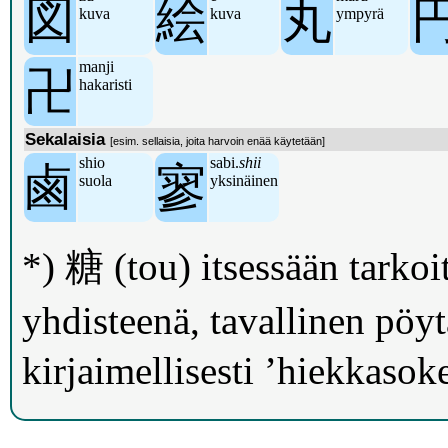
図
絵
丸
kuva
kuva
ympyrä
manji
卍
hakaristi
Sekalaisia
[esim. sellaisia, joita harvoin enää käytetään]
shio
sabi.
shii
鹵
寥
suola
yksinäinen
*) 糖 (tou) itsessään tarkoi
yhdisteenä, tavallinen pö
kirjaimellisesti ’hiekkasoke