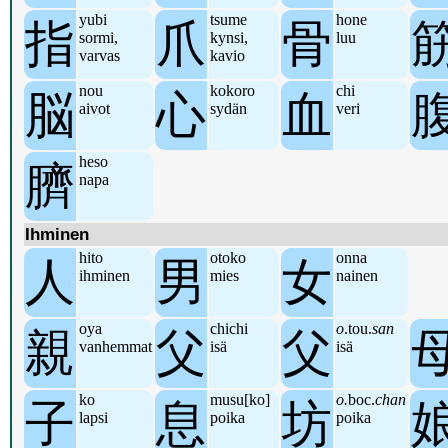
yubi
tsume
hone
指
爪
骨
sormi,
kynsi,
luu
varvas
kavio
nou
kokoro
chi
脳
心
血
aivot
sydän
veri
heso
臍
napa
Ihminen
hito
otoko
onna
人
男
女
ihminen
mies
nainen
oya
chichi
o
.tou.
san
親
父
父
vanhemmat
isä
isä
ko
musu[ko]
o.
boc.
chan
子
息
坊
lapsi
poika
poika