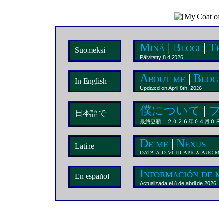
Minä
|
Blogi
|
Te
Suomeksi
Päivitetty 8.4.2026
About me
|
Blog
In English
Updated on April 8th, 2026
僕について
|
日本語で
最終更新：２０２６年０４月０
De me
|
Nexus
Latine
DATA·A·D·VI·ID·APR·A·AUC
Información de 
En español
Actualizada el 8 de abril de 2026